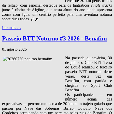
cerca de 20 km pelos trilhos
da região, com especial destaque para os fantásticos
single tracks
junto à ribeira de Algibre, que nesta altura do ano ainda apresenta
zonas com água, um cenário perfeito para uma aventura noturna
sobre duas rodas. 🌌🌿
Ler mais …
Passeio BTT Noturno #3 2026 - Benafim
01 agosto 2026
Na passada quinta‑feira, 30
de julho, o Club BTT Terra
de Loulé realizou o terceiro
passeio BTT noturno deste
verão, desta vez em
Benafim, com partida e
chegada ao Sport Club
Benafim.
Os participantes — em
número acima das
expectativas — percorreram cerca de 20 km num trajeto guiado que
passou por Nave das Sobreiras, Birrão, Cotovio, Nave dos
Cordeiros, terminando com um percurso pelas ruas de Benafim. O