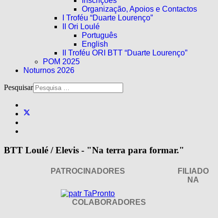
Inscrições
Organização, Apoios e Contactos
I Troféu “Duarte Lourenço”
II Ori Loulé
Português
English
II Troféu ORI BTT “Duarte Lourenço”
POM 2025
Noturnos 2026
Pesquisar
BTT Loulé / Elevis - "Na terra para formar."
PATROCINADORES
FILIADO
NA
COLABORADORES