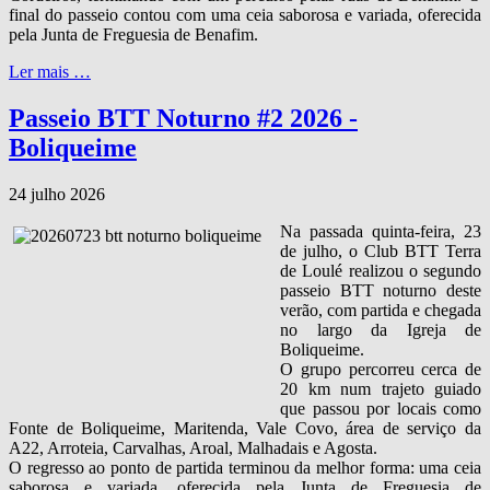
final do passeio contou com uma ceia saborosa e variada, oferecida
pela Junta de Freguesia de Benafim.
Ler mais …
Passeio BTT Noturno #2 2026 -
Boliqueime
24 julho 2026
Na passada quinta‑feira, 23
de julho, o Club BTT Terra
de Loulé realizou o segundo
passeio BTT noturno deste
verão, com partida e chegada
no largo da Igreja de
Boliqueime.
O grupo percorreu cerca de
20 km num trajeto guiado
que passou por locais como
Fonte de Boliqueime, Maritenda, Vale Covo, área de serviço da
A22, Arroteia, Carvalhas, Aroal, Malhadais e Agosta.
O regresso ao ponto de partida terminou da melhor forma: uma ceia
saborosa e variada, oferecida pela Junta de Freguesia de