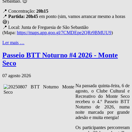
Sebastião. 😉
📍 Concentração:
20h15
📍
Partida: 20h45
em ponto (sim, vamos arrancar mesmo a horas
😅)
📍 Local: Junta de Freguesia de São Sebastião
(Mapa:
https://maps.app.goo.gl/7CMDEpe2QRr9BMUU9
)
Ler mais …
Passeio BTT Noturno #4 2026 - Monte
Seco
07 agosto 2026
Na passada quinta‑feira, 6 de
agosto, o Clube Cultural e
Recreativo do Monte Seco
recebeu o 4.º Passeio BTT
Noturno de 2026, numa
noite marcada por grande
adesão e muita energia!
Os participantes percorreram