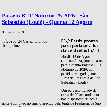
Passeio BTT Noturno #5 2026 - São
Sebastião (Loulé) - Quarta 12 Agosto
07 agosto 2026
🚴‍♂️🌙 𝗘𝘀𝘁𝗮́𝘀 𝗽𝗿𝗼𝗻𝘁𝗼
𝗽𝗮𝗿𝗮 𝗽𝗲𝗱𝗮𝗹𝗮𝗿 𝗮̀ 𝗹𝘂𝘇
𝗱𝗮𝘀 𝗲𝘀𝘁𝗿𝗲𝗹𝗮𝘀❓ 🌌🚴‍♀️
No dia 12 de Agosto
(
quarta-feira
) junta-te a nós
para o quinto Passeio BTT
Noturno de 2026, com
partida e chegada junto a
Junta de Freguesia de São
Sebastião (Loulé).
Um percurso guiado de
cerca de 20km, onde terás
boa disposição, trilhos à
noite e convívio no final oferecido pela Junta de Freguesia de São