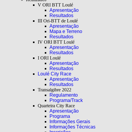
V ORI BTT Loulé
Apresentação
Resultados
III Ori-BTT de Loulé
Apresentação
Mapa e Terreno
Resultados
IV ORI BTT Loulé
Apresentação
Resultados
I ORI Loulé
Apresentação
Resultados
Loulé City Race
Apresentação
Resultados
Transalgibre 2022
Regulamento
Programa/Track
Quarteira City Race
Apresentação
Programa
Informações Gerais
Informações Técnicas