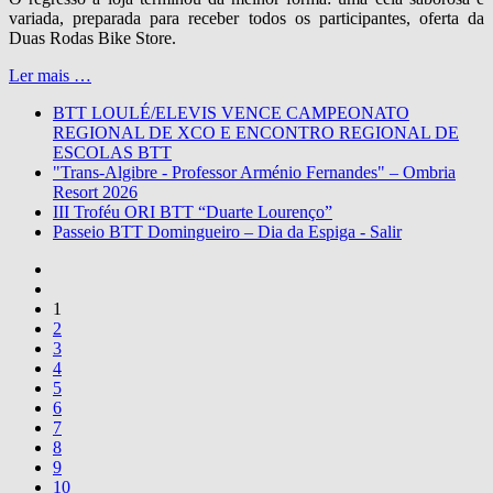
variada, preparada para receber todos os participantes, oferta da
Duas Rodas Bike Store.
Ler mais …
BTT LOULÉ/ELEVIS VENCE CAMPEONATO
REGIONAL DE XCO E ENCONTRO REGIONAL DE
ESCOLAS BTT
"Trans-Algibre - Professor Arménio Fernandes" – Ombria
Resort 2026
III Troféu ORI BTT “Duarte Lourenço”
Passeio BTT Domingueiro – Dia da Espiga - Salir
1
2
3
4
5
6
7
8
9
10