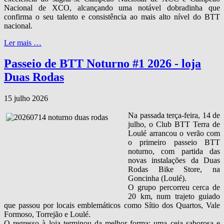
Nacional de XCO, alcançando uma notável dobradinha que
confirma o seu talento e consistência ao mais alto nível do BTT
nacional.
Ler mais …
Passeio de BTT Noturno #1 2026 - loja
Duas Rodas
15 julho 2026
Na passada terça‑feira, 14 de
julho, o Club BTT Terra de
Loulé arrancou o verão com
o primeiro passeio BTT
noturno, com partida das
novas instalações da Duas
Rodas Bike Store, na
Goncinha (Loulé).
O grupo percorreu cerca de
20 km, num trajeto guiado
que passou por locais emblemáticos como Sítio dos Quartos, Vale
Formoso, Torrejão e Loulé.
O regresso à loja terminou da melhor forma: uma ceia saborosa e