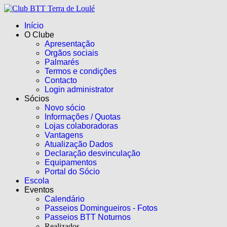
Início
O Clube
Apresentação
Orgãos sociais
Palmarés
Termos e condições
Contacto
Login administrator
Sócios
Novo sócio
Informações / Quotas
Lojas colaboradoras
Vantagens
Atualização Dados
Declaração desvinculação
Equipamentos
Portal do Sócio
Escola
Eventos
Calendário
Passeios Domingueiros - Fotos
Passeios BTT Noturnos
Realizados