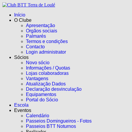
Início
O Clube
Apresentação
Orgãos sociais
Palmarés
Termos e condições
Contacto
Login administrator
Sócios
Novo sócio
Informações / Quotas
Lojas colaboradoras
Vantagens
Atualização Dados
Declaração desvinculação
Equipamentos
Portal do Sócio
Escola
Eventos
Calendário
Passeios Domingueiros - Fotos
Passeios BTT Noturnos
Realizados