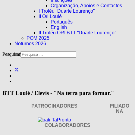
Inscrições
Organização, Apoios e Contactos
I Troféu “Duarte Lourenço”
II Ori Loulé
Português
English
II Troféu ORI BTT “Duarte Lourenço”
POM 2025
Noturnos 2026
Pesquisar
BTT Loulé / Elevis - "Na terra para formar."
PATROCINADORES
FILIADO
NA
COLABORADORES