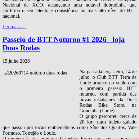
Nacional de XCO, alcançando uma notável dobradinha que
confirma o seu talento e consistência ao mais alto nível do BTT
nacional.
Ler mais …
Passeio de BTT Noturno #1 2026 - loja
Duas Rodas
15 julho 2026
Na passada terça‑feira, 14 de
julho, o Club BTT Terra de
Loulé arrancou o verão com
o primeiro passeio BTT
noturno, com partida das
novas instalações da Duas
Rodas Bike Store, na
Goncinha (Loulé).
O grupo percorreu cerca de
20 km, num trajeto guiado
que passou por locais emblemáticos como Sítio dos Quartos, Vale
Formoso, Torrejão e Loulé.
O regresso à loja terminou da melhor forma: uma ceia saborosa e