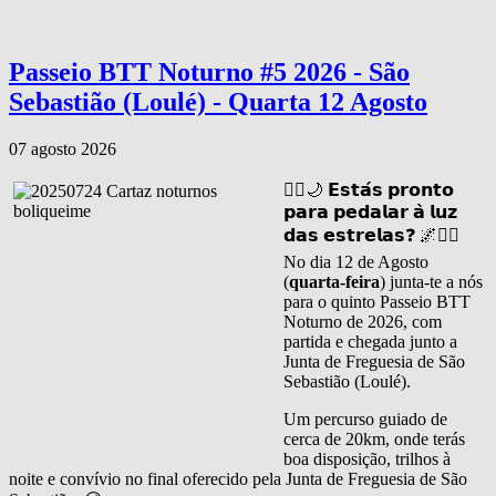
Passeio BTT Noturno #5 2026 - São
Sebastião (Loulé) - Quarta 12 Agosto
07 agosto 2026
🚴‍♂️🌙 𝗘𝘀𝘁𝗮́𝘀 𝗽𝗿𝗼𝗻𝘁𝗼
𝗽𝗮𝗿𝗮 𝗽𝗲𝗱𝗮𝗹𝗮𝗿 𝗮̀ 𝗹𝘂𝘇
𝗱𝗮𝘀 𝗲𝘀𝘁𝗿𝗲𝗹𝗮𝘀❓ 🌌🚴‍♀️
No dia 12 de Agosto
(
quarta-feira
) junta-te a nós
para o quinto Passeio BTT
Noturno de 2026, com
partida e chegada junto a
Junta de Freguesia de São
Sebastião (Loulé).
Um percurso guiado de
cerca de 20km, onde terás
boa disposição, trilhos à
noite e convívio no final oferecido pela Junta de Freguesia de São