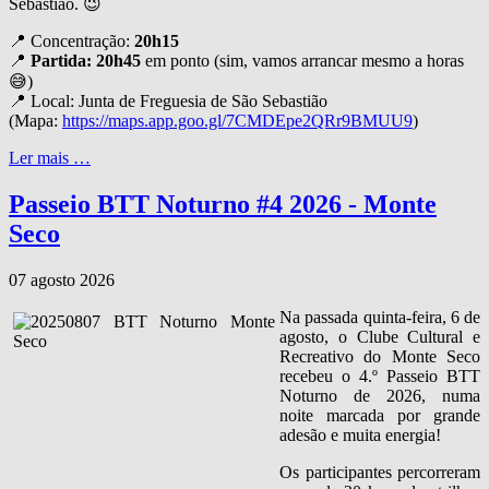
Sebastião. 😉
📍 Concentração:
20h15
📍
Partida: 20h45
em ponto (sim, vamos arrancar mesmo a horas
😅)
📍 Local: Junta de Freguesia de São Sebastião
(Mapa:
https://maps.app.goo.gl/7CMDEpe2QRr9BMUU9
)
Ler mais …
Passeio BTT Noturno #4 2026 - Monte
Seco
07 agosto 2026
Na passada quinta‑feira, 6 de
agosto, o Clube Cultural e
Recreativo do Monte Seco
recebeu o 4.º Passeio BTT
Noturno de 2026, numa
noite marcada por grande
adesão e muita energia!
Os participantes percorreram