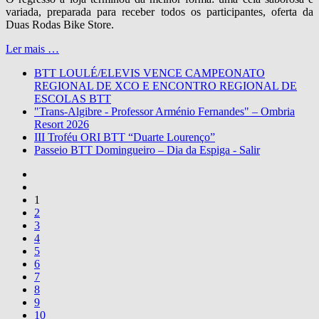
variada, preparada para receber todos os participantes, oferta da
Duas Rodas Bike Store.
Ler mais …
BTT LOULÉ/ELEVIS VENCE CAMPEONATO
REGIONAL DE XCO E ENCONTRO REGIONAL DE
ESCOLAS BTT
"Trans-Algibre - Professor Arménio Fernandes" – Ombria
Resort 2026
III Troféu ORI BTT “Duarte Lourenço”
Passeio BTT Domingueiro – Dia da Espiga - Salir
1
2
3
4
5
6
7
8
9
10