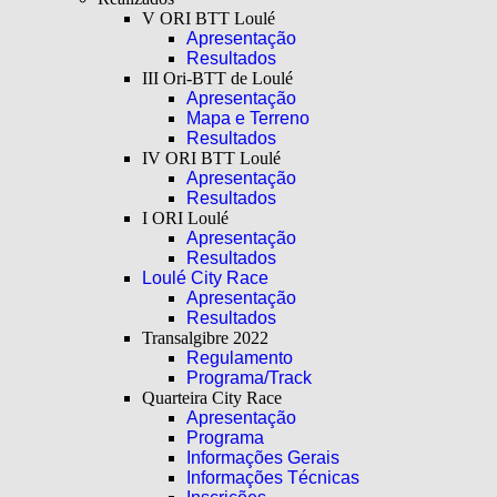
V ORI BTT Loulé
Apresentação
Resultados
III Ori-BTT de Loulé
Apresentação
Mapa e Terreno
Resultados
IV ORI BTT Loulé
Apresentação
Resultados
I ORI Loulé
Apresentação
Resultados
Loulé City Race
Apresentação
Resultados
Transalgibre 2022
Regulamento
Programa/Track
Quarteira City Race
Apresentação
Programa
Informações Gerais
Informações Técnicas