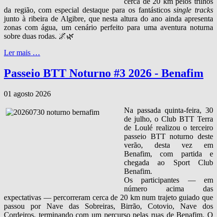
cerca de 20 km pelos trilhos
da região, com especial destaque para os fantásticos
single tracks
junto à ribeira de Algibre, que nesta altura do ano ainda apresenta
zonas com água, um cenário perfeito para uma aventura noturna
sobre duas rodas. 🌌🌿
Ler mais …
Passeio BTT Noturno #3 2026 - Benafim
01 agosto 2026
Na passada quinta‑feira, 30
de julho, o Club BTT Terra
de Loulé realizou o terceiro
passeio BTT noturno deste
verão, desta vez em
Benafim, com partida e
chegada ao Sport Club
Benafim.
Os participantes — em
número acima das
expectativas — percorreram cerca de 20 km num trajeto guiado que
passou por Nave das Sobreiras, Birrão, Cotovio, Nave dos
Cordeiros, terminando com um percurso pelas ruas de Benafim. O