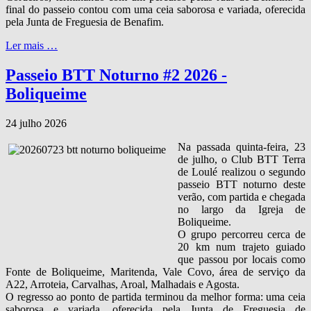
final do passeio contou com uma ceia saborosa e variada, oferecida
pela Junta de Freguesia de Benafim.
Ler mais …
Passeio BTT Noturno #2 2026 -
Boliqueime
24 julho 2026
Na passada quinta‑feira, 23
de julho, o Club BTT Terra
de Loulé realizou o segundo
passeio BTT noturno deste
verão, com partida e chegada
no largo da Igreja de
Boliqueime.
O grupo percorreu cerca de
20 km num trajeto guiado
que passou por locais como
Fonte de Boliqueime, Maritenda, Vale Covo, área de serviço da
A22, Arroteia, Carvalhas, Aroal, Malhadais e Agosta.
O regresso ao ponto de partida terminou da melhor forma: uma ceia
saborosa e variada, oferecida pela Junta de Freguesia de