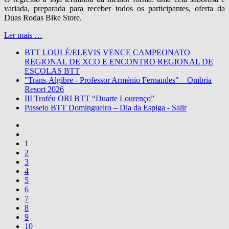
variada, preparada para receber todos os participantes, oferta da
Duas Rodas Bike Store.
Ler mais …
BTT LOULÉ/ELEVIS VENCE CAMPEONATO
REGIONAL DE XCO E ENCONTRO REGIONAL DE
ESCOLAS BTT
"Trans-Algibre - Professor Arménio Fernandes" – Ombria
Resort 2026
III Troféu ORI BTT “Duarte Lourenço”
Passeio BTT Domingueiro – Dia da Espiga - Salir
1
2
3
4
5
6
7
8
9
10