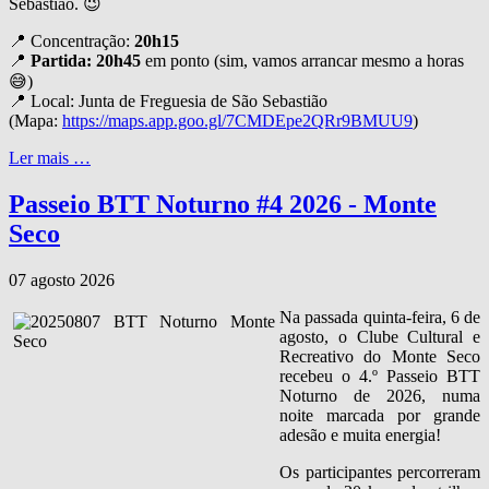
Sebastião. 😉
📍 Concentração:
20h15
📍
Partida: 20h45
em ponto (sim, vamos arrancar mesmo a horas
😅)
📍 Local: Junta de Freguesia de São Sebastião
(Mapa:
https://maps.app.goo.gl/7CMDEpe2QRr9BMUU9
)
Ler mais …
Passeio BTT Noturno #4 2026 - Monte
Seco
07 agosto 2026
Na passada quinta‑feira, 6 de
agosto, o Clube Cultural e
Recreativo do Monte Seco
recebeu o 4.º Passeio BTT
Noturno de 2026, numa
noite marcada por grande
adesão e muita energia!
Os participantes percorreram