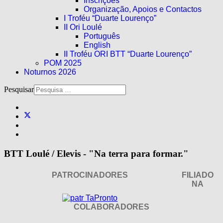
Inscrições
Organização, Apoios e Contactos
I Troféu “Duarte Lourenço”
II Ori Loulé
Português
English
II Troféu ORI BTT “Duarte Lourenço”
POM 2025
Noturnos 2026
Pesquisar
BTT Loulé / Elevis - "Na terra para formar."
PATROCINADORES
FILIADO
NA
COLABORADORES