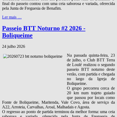
final do passeio contou com uma ceia saborosa e variada, oferecida
pela Junta de Freguesia de Benafim.
Ler mais …
Passeio BTT Noturno #2 2026 -
Boliqueime
24 julho 2026
Na passada quinta‑feira, 23
de julho, o Club BTT Terra
de Loulé realizou o segundo
passeio BTT noturno deste
verão, com partida e chegada
no largo da Igreja de
Boliqueime.
O grupo percorreu cerca de
20 km num trajeto guiado
que passou por locais como
Fonte de Boliqueime, Maritenda, Vale Covo, área de serviço da
A22, Arroteia, Carvalhas, Aroal, Malhadais e Agosta.
O regresso ao ponto de partida terminou da melhor forma: uma ceia
saborosa e variada, oferecida pela Junta de Freguesia de