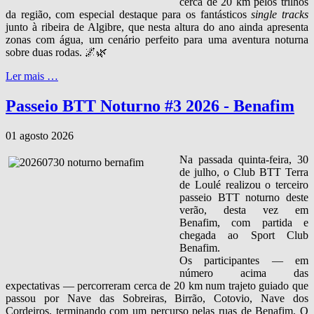
cerca de 20 km pelos trilhos
da região, com especial destaque para os fantásticos
single tracks
junto à ribeira de Algibre, que nesta altura do ano ainda apresenta
zonas com água, um cenário perfeito para uma aventura noturna
sobre duas rodas. 🌌🌿
Ler mais …
Passeio BTT Noturno #3 2026 - Benafim
01 agosto 2026
Na passada quinta‑feira, 30
de julho, o Club BTT Terra
de Loulé realizou o terceiro
passeio BTT noturno deste
verão, desta vez em
Benafim, com partida e
chegada ao Sport Club
Benafim.
Os participantes — em
número acima das
expectativas — percorreram cerca de 20 km num trajeto guiado que
passou por Nave das Sobreiras, Birrão, Cotovio, Nave dos
Cordeiros, terminando com um percurso pelas ruas de Benafim. O