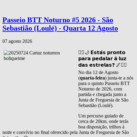
Passeio BTT Noturno #5 2026 - São
Sebastião (Loulé) - Quarta 12 Agosto
07 agosto 2026
🚴‍♂️🌙 𝗘𝘀𝘁𝗮́𝘀 𝗽𝗿𝗼𝗻𝘁𝗼
𝗽𝗮𝗿𝗮 𝗽𝗲𝗱𝗮𝗹𝗮𝗿 𝗮̀ 𝗹𝘂𝘇
𝗱𝗮𝘀 𝗲𝘀𝘁𝗿𝗲𝗹𝗮𝘀❓ 🌌🚴‍♀️
No dia 12 de Agosto
(
quarta-feira
) junta-te a nós
para o quinto Passeio BTT
Noturno de 2026, com
partida e chegada junto a
Junta de Freguesia de São
Sebastião (Loulé).
Um percurso guiado de
cerca de 20km, onde terás
boa disposição, trilhos à
noite e convívio no final oferecido pela Junta de Freguesia de São