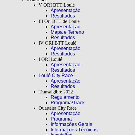
V ORI BTT Loulé
Apresentação
Resultados
III Ori-BTT de Loulé
Apresentação
Mapa e Terreno
Resultados
IV ORI BTT Loulé
Apresentação
Resultados
I ORI Loulé
Apresentação
Resultados
Loulé City Race
Apresentação
Resultados
Transalgibre 2022
Regulamento
Programa/Track
Quarteira City Race
Apresentação
Programa
Informações Gerais
Informações Técnicas