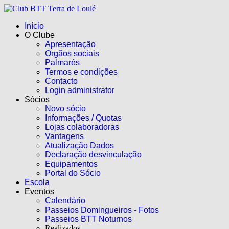
Início
O Clube
Apresentação
Orgãos sociais
Palmarés
Termos e condições
Contacto
Login administrator
Sócios
Novo sócio
Informações / Quotas
Lojas colaboradoras
Vantagens
Atualização Dados
Declaração desvinculação
Equipamentos
Portal do Sócio
Escola
Eventos
Calendário
Passeios Domingueiros - Fotos
Passeios BTT Noturnos
Realizados