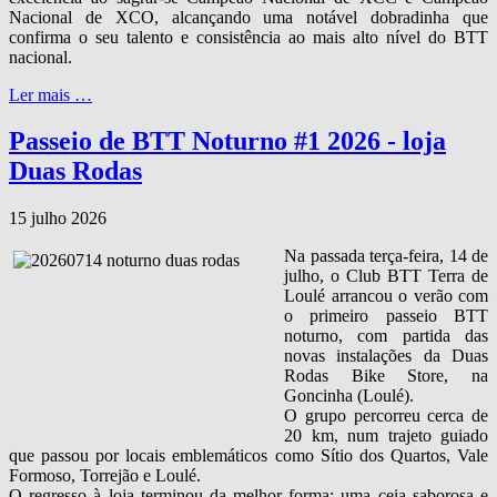
Nacional de XCO, alcançando uma notável dobradinha que
confirma o seu talento e consistência ao mais alto nível do BTT
nacional.
Ler mais …
Passeio de BTT Noturno #1 2026 - loja
Duas Rodas
15 julho 2026
Na passada terça‑feira, 14 de
julho, o Club BTT Terra de
Loulé arrancou o verão com
o primeiro passeio BTT
noturno, com partida das
novas instalações da Duas
Rodas Bike Store, na
Goncinha (Loulé).
O grupo percorreu cerca de
20 km, num trajeto guiado
que passou por locais emblemáticos como Sítio dos Quartos, Vale
Formoso, Torrejão e Loulé.
O regresso à loja terminou da melhor forma: uma ceia saborosa e