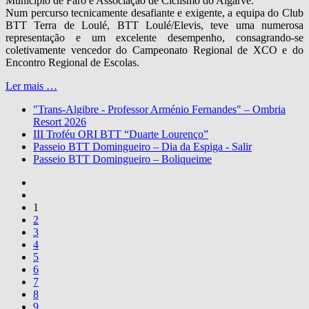
Município de Faro e Associação de Ciclismo do Algarve.
Num percurso tecnicamente desafiante e exigente, a equipa do Club
BTT Terra de Loulé, BTT Loulé/Elevis, teve uma numerosa
representação e um excelente desempenho, consagrando-se
coletivamente vencedor do Campeonato Regional de XCO e do
Encontro Regional de Escolas.
Ler mais …
"Trans-Algibre - Professor Arménio Fernandes" – Ombria
Resort 2026
III Troféu ORI BTT “Duarte Lourenço”
Passeio BTT Domingueiro – Dia da Espiga - Salir
Passeio BTT Domingueiro – Boliqueime
1
2
3
4
5
6
7
8
9