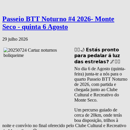
Passeio BTT Noturno #4 2026- Monte
Seco - quinta 6 Agosto
29 julho 2026
🚴‍♂️🌙 𝗘𝘀𝘁𝗮́𝘀 𝗽𝗿𝗼𝗻𝘁𝗼
𝗽𝗮𝗿𝗮 𝗽𝗲𝗱𝗮𝗹𝗮𝗿 𝗮̀ 𝗹𝘂𝘇
𝗱𝗮𝘀 𝗲𝘀𝘁𝗿𝗲𝗹𝗮𝘀❓ 🌌🚴‍♀️
No dia 6 de Agosto (quinta-
feira) junta-te a nós para o
quarto Passeio BTT Noturno
de 2026, com partida e
chegada junto ao Clube
Cultural e Recreativo do
Monte Seco.
Um percurso guiado de
cerca de 20km, onde terás
boa disposição, trilhos à
noite e convívio no final oferecido pelo Clube Cultural e Recreativo