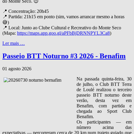
do Monte Seco. 😉
📍 Concentração: 20h45
📍 Partida: 21h15 em ponto (sim, vamos arrancar mesmo a horas
😅)
📍 Local: Junto ao Clube Cultural e Recreativo do Monte Seco
(Mapa:
https://maps.app.goo.gl/aPFbBjDRNNPYL3Ca8
)
Ler mais …
Passeio BTT Noturno #3 2026 - Benafim
01 agosto 2026
Na passada quinta‑feira, 30
de julho, o Club BTT Terra
de Loulé realizou o terceiro
passeio BTT noturno deste
verão, desta vez em
Benafim, com partida e
chegada ao Sport Club
Benafim.
Os participantes — em
número acima das
expectativas — percorreram cerca de 20 km num trajeto guiado que