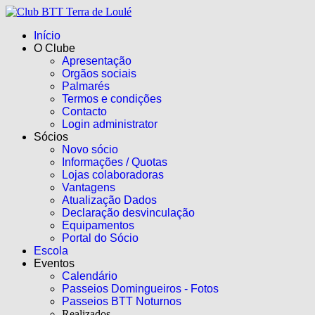
Início
O Clube
Apresentação
Orgãos sociais
Palmarés
Termos e condições
Contacto
Login administrator
Sócios
Novo sócio
Informações / Quotas
Lojas colaboradoras
Vantagens
Atualização Dados
Declaração desvinculação
Equipamentos
Portal do Sócio
Escola
Eventos
Calendário
Passeios Domingueiros - Fotos
Passeios BTT Noturnos
Realizados