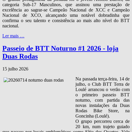
categoria Sub‑17 Masculinos, que assinou uma prestação de
excelência ao sagrar‑se Campeão Nacional de XCC e Campeão
Nacional de XCO, alcançando uma notável dobradinha que
confirma o seu talento e consistência ao mais alto nível do BTT
nacional.
Ler mais …
Passeio de BTT Noturno #1 2026 - loja
Duas Rodas
15 julho 2026
Na passada terça‑feira, 14 de
julho, o Club BTT Terra de
Loulé arrancou o verão com
o primeiro passeio BTT
noturno, com partida das
novas instalações da Duas
Rodas Bike Store, na
Goncinha (Loulé).
O grupo percorreu cerca de
20 km, num trajeto guiado
que passou por locais emblemáticos como Sítio dos Quartos, Vale