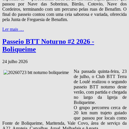
passou por Nave das Sobreiras, Birrão, Cotovio, Nave dos
Cordeiros, terminando com um percurso pelas ruas de Benafim. O
final do passeio contou com uma ceia saborosa e variada, oferecida
pela Junta de Freguesia de Benafim.
Ler mais …
Passeio BTT Noturno #2 2026 -
Boliqueime
24 julho 2026
Na passada quinta‑feira, 23
de julho, o Club BTT Terra
de Loulé realizou o segundo
passeio BTT noturno deste
verão, com partida e chegada
no largo da Igreja de
Boliqueime.
O grupo percorreu cerca de
20 km num trajeto guiado
que passou por locais como
Fonte de Boliqueime, Maritenda, Vale Covo, área de serviço da
A22, Arroteia, Carvalhas, Aroal, Malhadais e Agosta.