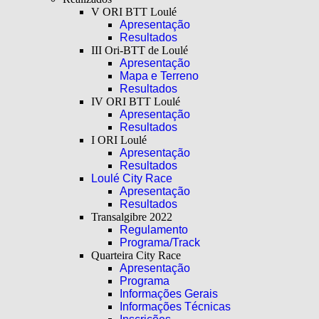
V ORI BTT Loulé
Apresentação
Resultados
III Ori-BTT de Loulé
Apresentação
Mapa e Terreno
Resultados
IV ORI BTT Loulé
Apresentação
Resultados
I ORI Loulé
Apresentação
Resultados
Loulé City Race
Apresentação
Resultados
Transalgibre 2022
Regulamento
Programa/Track
Quarteira City Race
Apresentação
Programa
Informações Gerais
Informações Técnicas