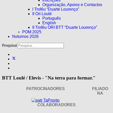
Inscrições
Organização, Apoios e Contactos
I Troféu “Duarte Lourenço”
II Ori Loulé
Português
English
II Troféu ORI BTT “Duarte Lourenço”
POM 2025
Noturnos 2026
Pesquisar
BTT Loulé / Elevis - "Na terra para formar."
PATROCINADORES
FILIADO
NA
COLABORADORES